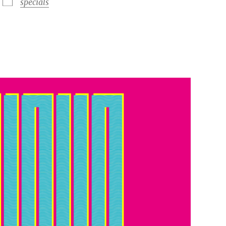
specials
Google Kalender
iCalendar