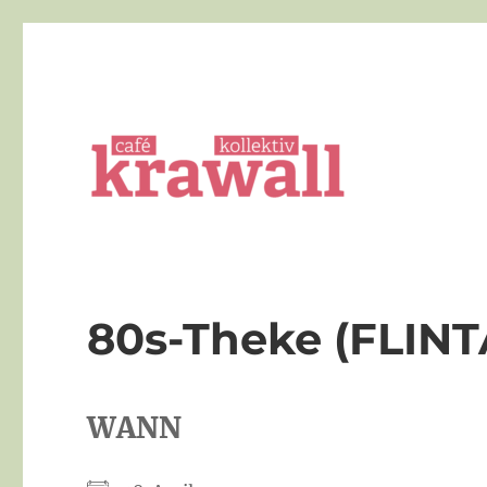
Die queere Bar in Göttingen
cafe kollektiv krawall
80s-Theke (FLINT
WANN