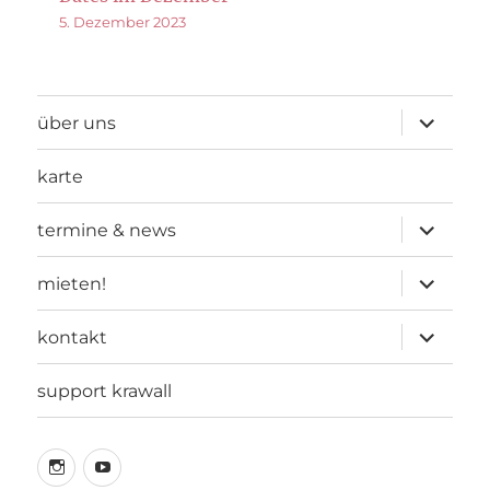
5. Dezember 2023
Unterme
über uns
öffnen
karte
Unterme
termine & news
öffnen
Unterme
mieten!
öffnen
Unterme
kontakt
öffnen
support krawall
instagram
youtube