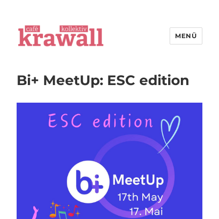
MENÜ
cafe kollektiv krawall
Bi+ MeetUp: ESC edition