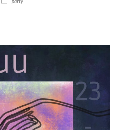
party
Google Kalender
iCalendar