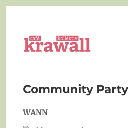
Die queere Bar in Göttingen
cafe kollektiv krawall
Community Party 
WANN