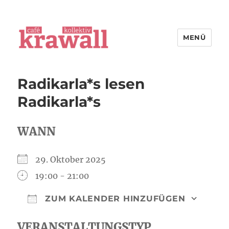
MENÜ
cafe kollektiv krawall
Radikarla*s lesen
Radikarla*s
WANN
29. Oktober 2025
19:00 - 21:00
ZUM KALENDER HINZUFÜGEN
ICS herunterladen
Goog
VERANSTALTUNGSTYP