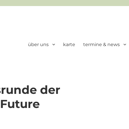
über uns
karte
termine & news
srunde der
 Future