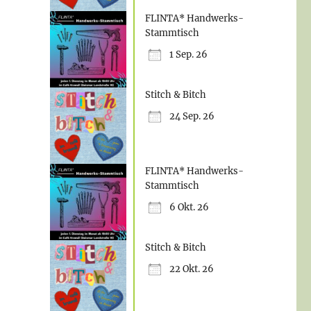
FLINTA* Handwerks-
Stammtisch
1 Sep. 26
Stitch & Bitch
Office 365
24 Sep. 26
FLINTA* Handwerks-
Stammtisch
6 Okt. 26
Stitch & Bitch
22 Okt. 26