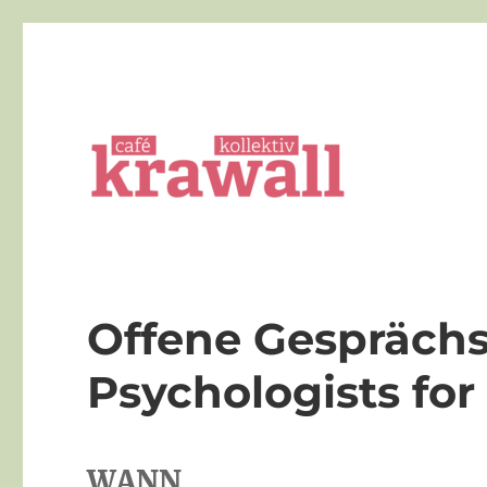
Die queere Bar in Göttingen
cafe kollektiv krawall
Offene Gespräch
Psychologists for
WANN