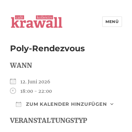
MENÜ
cafe kollektiv krawall
Poly-Rendezvous
WANN
12. Juni 2026
18:00 - 22:00
ZUM KALENDER HINZUFÜGEN
ICS herunterladen
Goog
VERANSTALTUNGSTYP