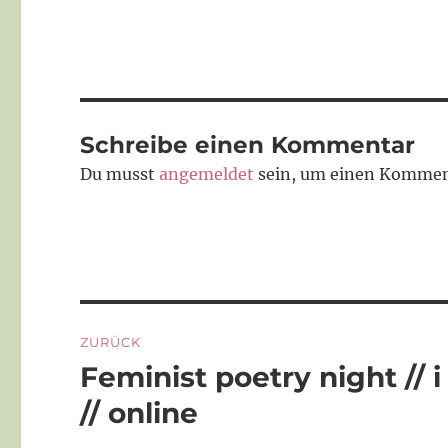
Schreibe einen Kommentar
Du musst
angemeldet
sein, um einen Kommen
Beitragsnavigation
ZURÜCK
Feminist poetry night // i
Vorheriger
Beitrag:
// online