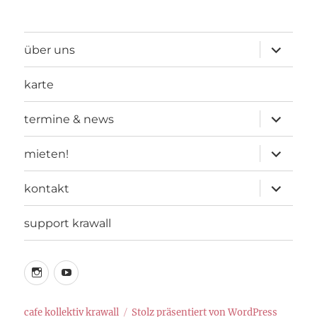
Unterme
über uns
öffnen
karte
Unterme
termine & news
öffnen
Unterme
mieten!
öffnen
Unterme
kontakt
öffnen
support krawall
instagram
youtube
cafe kollektiv krawall
Stolz präsentiert von WordPress