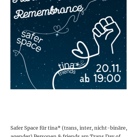
Safer Space für tina* (trans, inter, nicht-binäre,
agender) Personen & friends am Trans Day of