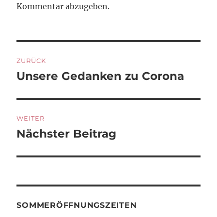
Kommentar abzugeben.
Beitragsnavigation
ZURÜCK
Unsere Gedanken zu Corona
Vorheriger
Beitrag:
WEITER
Nächster Beitrag
Nächster
Beitrag:
SOMMERÖFFNUNGSZEITEN