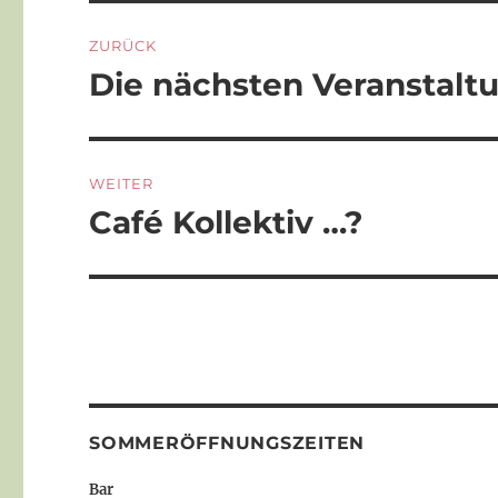
Beitragsnavigation
ZURÜCK
Die nächsten Veranstaltu
Vorheriger
Beitrag:
WEITER
Café Kollektiv …?
Nächster
Beitrag:
SOMMERÖFFNUNGSZEITEN
Bar