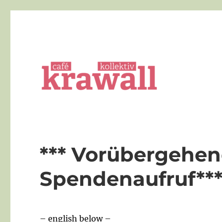
Die queere Bar in Göttingen
cafe kollektiv krawall
*** Vorübergehe
Spendenaufruf**
– english below –