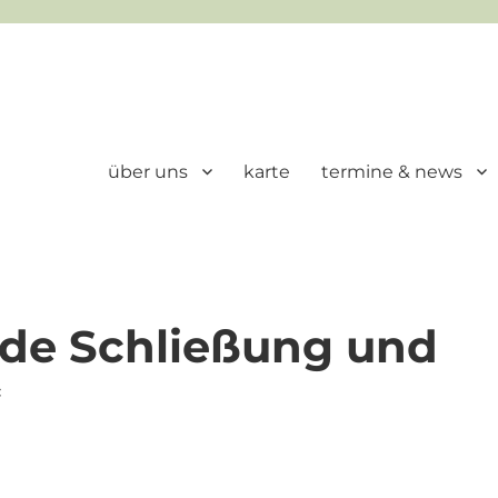
über uns
karte
termine & news
nde Schließung und
*