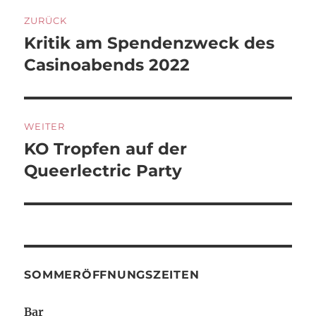
Beitragsnavigation
ZURÜCK
Kritik am Spendenzweck des
Vorheriger
Beitrag:
Casinoabends 2022
WEITER
KO Tropfen auf der
Nächster
Beitrag:
Queerlectric Party
SOMMERÖFFNUNGSZEITEN
Bar